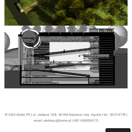
© 2026 Atelier PS | ul. Jordana 10/8, 40-056 Katowice | woj. śląskie | tel.: 322514778 |
email: atelierps@home.pl | NIP: 6340004170